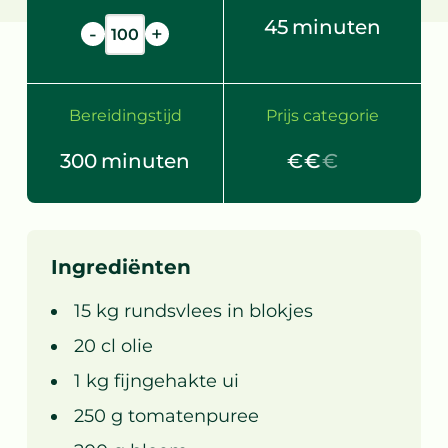
45
minuten
-
+
Bereidingstijd
Prijs categorie
300
minuten
€€
€€
Ingrediënten
15
kg
rundsvlees in blokjes
20
cl
olie
1
kg
fijngehakte ui
250
g
tomatenpuree