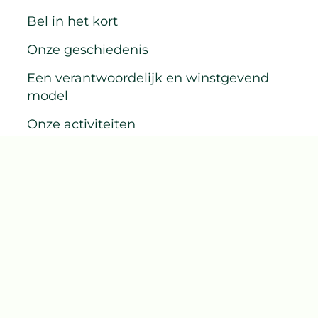
Bel in het kort
Onze geschiedenis
Een verantwoordelijk en winstgevend
model
Onze activiteiten
Contact
Onze verplichtingen
Duurzame en regeneratieve landbouw
bevorderen
Bijdragen aan gezonder en duurzamer
voedsel