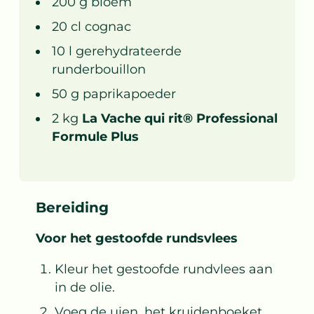
200
g
bloem
20
cl
cognac
10
l
gerehydrateerde
runderbouillon
50
g
paprikapoeder
2
kg
La Vache qui rit® Professional
Formule Plus
Bereiding
Voor het gestoofde rundsvlees
Kleur het gestoofde rundvlees aan
in de olie.
Voeg de uien, het kruidenboeket