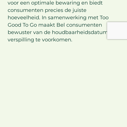
voor een optimale bewaring en biedt
consumenten precies de juiste
hoeveelheid. In samenwerking met
Too
Good To Go
maakt Bel consumenten
bewuster van de houdbaarheidsdatum om
verspilling te voorkomen.
Bovendien heeft de groep zich aangesloten
bij het 10x20x30 initiatief, dat tot doel heeft
voedselverspilling in zijn activiteiten te
halveren tegen 2030 (vs. 2021). Bel streeft
naar nul vernietiging van eetbare
producten en 100% terugwinning van
voedselafval als vernietiging onvermijdelijk
is.