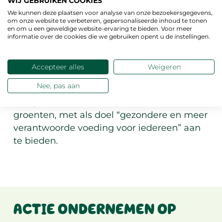
WIJ GEBRUIKEN COOKIES
aan van Babybel® op plantaardige basis in
We kunnen deze plaatsen voor analyse van onze bezoekersgegevens,
de Verenigde Staten, het Verenigd
om onze website te verbeteren, gepersonaliseerde inhoud te tonen
Koninkrijk en Canada, een paar maanden
en om u een geweldige website-ervaring te bieden. Voor meer
informatie over de cookies die we gebruiken opent u de instellingen.
eerder voorafgegaan door de lancering van
Boursin® op plantaardige basis in de
Verenigde Staten en Frankrijk.
Accepteer alles
Weigeren
Nee, pas aan
De Groep wil actief zijn in drie
complementaire domeinen: zuivel, fruit en
groenten, met als doel “gezondere en meer
verantwoorde voeding voor iedereen” aan
te bieden.
ACTIE ONDERNEMEN OP