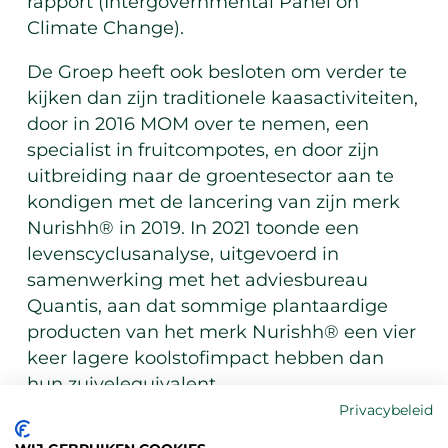
rapport (Intergovernmental Panel on
Climate Change).
De Groep heeft ook besloten om verder te
kijken dan zijn traditionele kaasactiviteiten,
door in 2016
MOM
over te nemen, een
specialist in fruitcompotes, en door zijn
uitbreiding naar de groentesector aan te
kondigen met de lancering van zijn merk
Nurishh® in 2019. In 2021 toonde een
levenscyclusanalyse, uitgevoerd in
samenwerking met het adviesbureau
Quantis, aan dat sommige plantaardige
producten van het merk Nurishh® een vier
keer lagere koolstofimpact hebben dan
hun zuivelequivalent.
Privacybeleid
In 2022 kondigde de Groep de lancering