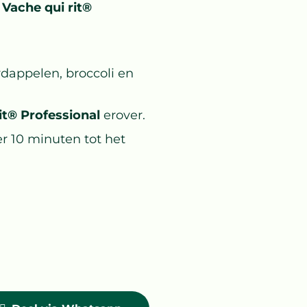
 Vache qui rit®
dappelen, broccoli en
it® Professional
erover.
r 10 minuten tot het