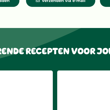
oaden
Verzenden via e-mail
- EN
RENDE RECEPTEN VOOR J
TIN MET
RDE
EN