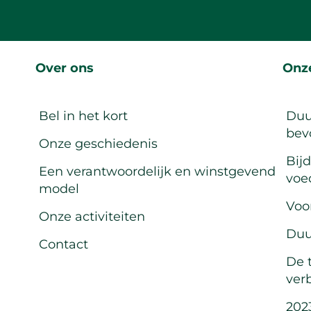
Over ons
Onze
Bel in het kort
Duu
bev
Onze geschiedenis
Bij
Een verantwoordelijk en winstgevend
voe
model
Voo
Onze activiteiten
Duu
Contact
De 
ver
202