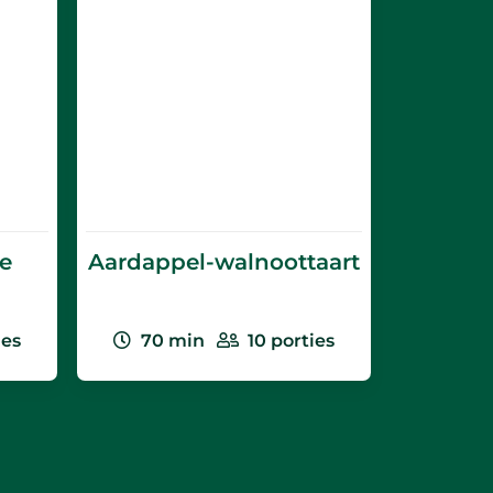
e
Aardappel-walnoottaart
ies
70
min
10
porties