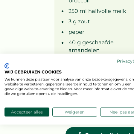
broccoli
250
ml
halfvolle melk
3
g
zout
peper
40
g
geschaafde
amandelen
80
g
broodkruimels
Privacy
2
kg
WIJ GEBRUIKEN COOKIES
We kunnen deze plaatsen voor analyse van onze bezoekersgegevens, o
website te verbeteren, gepersonaliseerde inhoud te tonen en om u een
geweldige website-ervaring te bieden. Voor meer informatie over de co
die we gebruiken opent u de instellingen.
Accepteer alles
Weigeren
Nee, pas aa