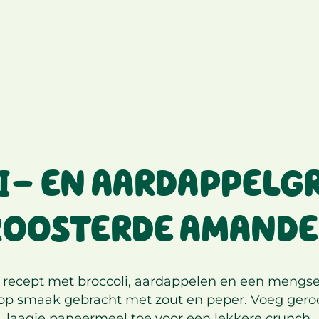
- EN AARDAPPELG
ROOSTERDE AMANDE
 recept met broccoli, aardappelen en een mengs
 op smaak gebracht met zout en peper. Voeg ger
laagje paneermeel toe voor een lekkere crunch.