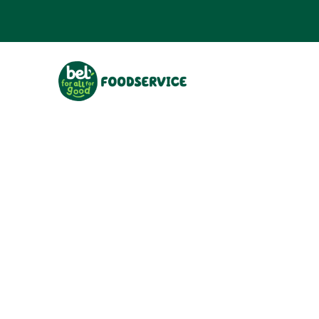
Nutrional values
per 100g:
Geen informatie beschikbaar