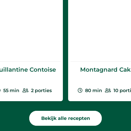
ngsel van melk en La Vache qui rit®
rde amandelen en een laagje paneermeel
e
Cost per person
€
ende 40
ven op 90°C.
che qui rit®
uillantine Contoise
Montagnard Cak
appelen,
® Professional
55
min
2
porties
80
min
10
port
0 minuten tot
Bekijk alle recepten