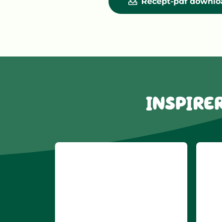
Recept-pdf downl
BROCCOLI
INSPIRE
AARDAPPELGRA
GEROOSTE
AMANDEL