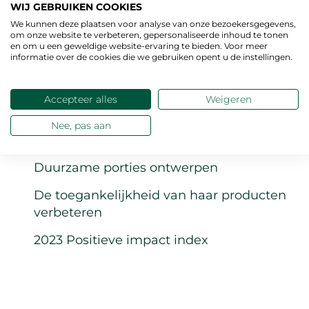
WIJ GEBRUIKEN COOKIES
Onze verplichtingen
We kunnen deze plaatsen voor analyse van onze bezoekersgegevens,
om onze website te verbeteren, gepersonaliseerde inhoud te tonen
en om u een geweldige website-ervaring te bieden. Voor meer
Duurzame en regeneratieve landbouw
informatie over de cookies die we gebruiken opent u de instellingen.
bevorderen
Bijdragen aan gezonder en duurzamer
Accepteer alles
Weigeren
voedsel
Nee, pas aan
Voor de planeet
Duurzame porties ontwerpen
De toegankelijkheid van haar producten
verbeteren
2023 Positieve impact index